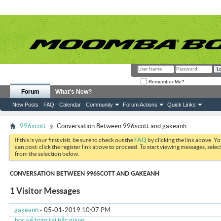
Remember Me?
Forum
What's New?
New Posts
FAQ
Calendar
Community
Forum Actions
Quick Links
996scott
Conversation Between 996scott and gakeanh
If this is your first visit, be sure to check out the
FAQ
by clicking the link above. Y
can post: click the register link above to proceed. To start viewing messages, selec
from the selection below.
CONVERSATION BETWEEN 996SCOTT AND GAKEANH
1
Visitor Messages
gakeanh
-
05-01-2019
10:07 PM
học kế toán tại bắc giang