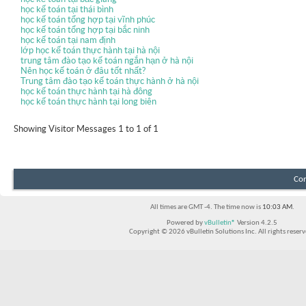
học kế toán tại thái bình
học kế toán tổng hợp tại vĩnh phúc
học kế toán tổng hợp tại bắc ninh
học kế toán tại nam định
lớp học kế toán thực hành tại hà nội
trung tâm đào tạo kế toán ngắn hạn ở hà nội
Nên học kế toán ở đâu tốt nhất?
Trung tâm đào tạo kế toán thực hành ở hà nội
học kế toán thực hành tại hà đông
học kế toán thực hành tại long biên
Showing Visitor Messages 1 to
1
of
1
Con
All times are GMT -4. The time now is
10:03 AM
.
Powered by
vBulletin®
Version 4.2.5
Copyright © 2026 vBulletin Solutions Inc. All rights reserv